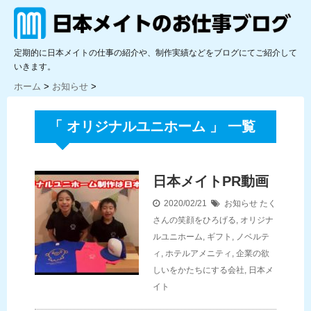
定期的に日本メイトの仕事の紹介や、制作実績などをブログにてご紹介して
いきます。
ホーム
>
お知らせ
>
「 オリジナルユニホーム 」 一覧
日本メイトPR動画
2020/02/21
お知らせ
たく
さんの笑顔をひろげる
,
オリジナ
ルユニホーム
,
ギフト
,
ノベルテ
ィ
,
ホテルアメニティ
,
企業の欲
しいをかたちにする会社
,
日本メ
イト