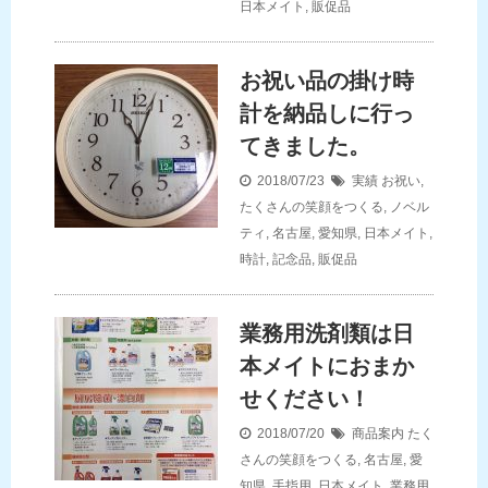
日本メイト
,
販促品
お祝い品の掛け時
計を納品しに行っ
てきました。
2018/07/23
実績
お祝い
,
たくさんの笑顔をつくる
,
ノベル
ティ
,
名古屋
,
愛知県
,
日本メイト
,
時計
,
記念品
,
販促品
業務用洗剤類は日
本メイトにおまか
せください！
2018/07/20
商品案内
たく
さんの笑顔をつくる
,
名古屋
,
愛
知県
,
手指用
,
日本メイト
,
業務用