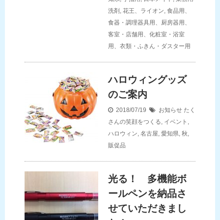
洗剤
,
花王、ライオン
,
食品用、
食器・調理器具用、厨房器用、
客室・店舗用、化粧室・浴室
用、衣類・ふきん・ダスター用
ハロウィングッズ
のご案内
2018/07/19
お知らせ
たく
さんの笑顔をつくる
,
イベント
,
ハロウィン
,
名古屋
,
愛知県
,
秋
,
販促品
光る！ 多機能ボ
ールペンを納品さ
せていただきまし