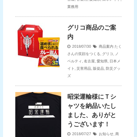
業務用
グリコ商品のご案
内
2018/07/30
商品案内
たく
さんの笑顔をつくる
,
グリコ
,
ノ
ベルティ
,
名古屋
,
愛知県
,
日本メ
イト
,
災害用品
,
販促品
,
防災グッ
ズ
昭栄運輸様にＴシ
ャツを納品いたし
ました、ありがと
うございます！
2018/07/27
お知らせ
,
商