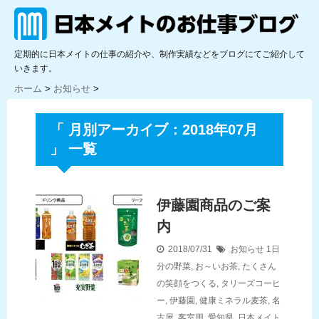
定期的に日本メイトの仕事の紹介や、制作実績などをブログにてご紹介して
いきます。
ホーム
>
お知らせ
>
「 月別アーカイブ：2018年07月
」 一覧
伊藤園商品のご案
内
2018/07/31
お知らせ
1日
分の野菜
,
お～いお茶
,
たくさん
の笑顔をつくる
,
タリーズコーヒ
ー
,
伊藤園
,
健康ミネラル麦茶
,
名
古屋
,
客室用
,
愛知県
,
日本メイト
,