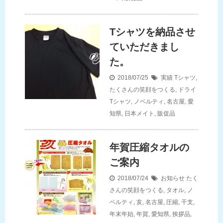
Tシャツを納品させ
ていただきまし
た。
2018/07/25
実績
Tシャツ
,
たくさんの笑顔をつくる
,
ドライ
Tシャツ
,
ノベルティ
,
名古屋
,
愛
知県
,
日本メイト
,
販促品
年賀圧縮タオルの
ご案内
2018/07/24
お知らせ
たく
さんの笑顔をつくる
,
タオル
,
ノ
ベルティ
,
亥
,
名古屋
,
圧縮
,
干支
,
年末年始
,
年賀
,
愛知県
,
挨拶品
,