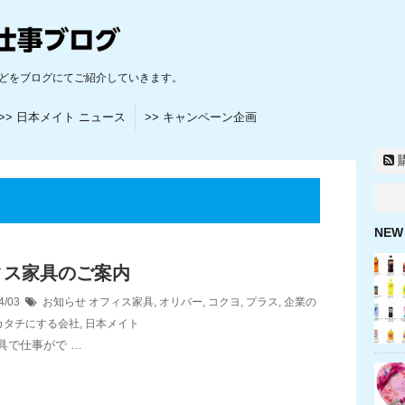
どをブログにてご紹介していきます。
>> 日本メイト ニュース
>> キャンペーン企画
NEW
ィス家具のご案内
4/03
お知らせ
オフィス家具
,
オリバー
,
コクヨ
,
プラス
,
企業の
カタチにする会社
,
日本メイト
具で仕事がで …