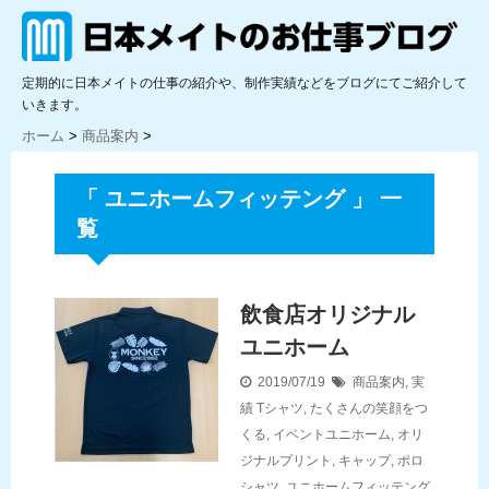
定期的に日本メイトの仕事の紹介や、制作実績などをブログにてご紹介して
いきます。
ホーム
>
商品案内
>
「 ユニホームフィッテング 」 一
覧
飲食店オリジナル
ユニホーム
2019/07/19
商品案内
,
実
績
Tシャツ
,
たくさんの笑顔をつ
くる
,
イベントユニホーム
,
オリ
ジナルプリント
,
キャップ
,
ポロ
シャツ
,
ユニホームフィッテング
,