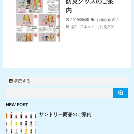
防災グッズのご案
内
2019/09/05
お知らせ
名古
屋
,
愛知
,
日本メイト
,
防災用品
購読する
NEW POST
サントリー商品のご案内