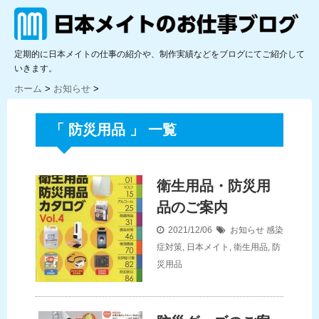
定期的に日本メイトの仕事の紹介や、制作実績などをブログにてご紹介して
いきます。
ホーム
>
お知らせ
>
「 防災用品 」 一覧
衛生用品・防災用
品のご案内
2021/12/06
お知らせ
感染
症対策
,
日本メイト
,
衛生用品
,
防
災用品