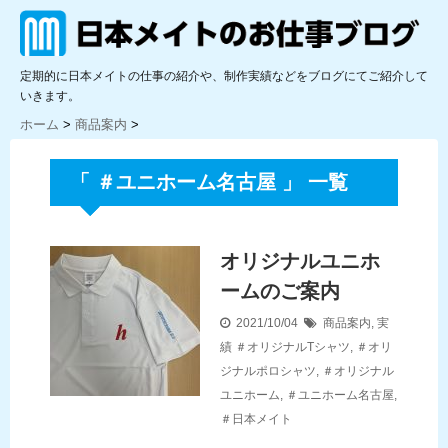
定期的に日本メイトの仕事の紹介や、制作実績などをブログにてご紹介して
いきます。
ホーム
>
商品案内
>
「 ＃ユニホーム名古屋 」 一覧
オリジナルユニホ
ームのご案内
2021/10/04
商品案内
,
実
績
＃オリジナルTシャツ
,
＃オリ
ジナルポロシャツ
,
＃オリジナル
ユニホーム
,
＃ユニホーム名古屋
,
＃日本メイト