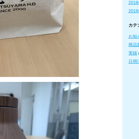
201
201
カテ
お知
商品
実績
日用