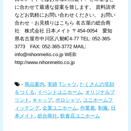
に合わせて最適な提案を致します。 資料請求
などお気軽にお問い合わせください。 お問い
合わせ・お見積りはこちら 名古屋の総合商
社 株式会社 日本メイト 〒454-0054 愛知
県名古屋市中川区八剱町4-77 TEL: 052-365-
3773 FAX: 052-365-3772 MAIL:
info@nihonmeito.co.jp WEB:
http://www.nihonmeito.co.jp
-
商品案内
,
実績
Tシャツ
,
たくさんの笑顔
をつくる
,
イベントユニホーム
,
オリジナルプ
リント
,
キャップ
,
ポロシャツ
,
ユニホームフ
ィッテング
,
企業ユニホーム
,
作業着
,
制服
,
日
本メイト
,
総合商社
,
飲食店ユニホーム